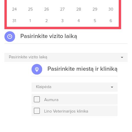
24
25
26
27
28
29
30
31
1
2
3
4
5
6
Pasirinkite vizito laiką
Pasirinkite vizito laiką
Pasirinkite miestą ir kliniką
Klaipėda
Aumura
Lino Veterinarijos klinika