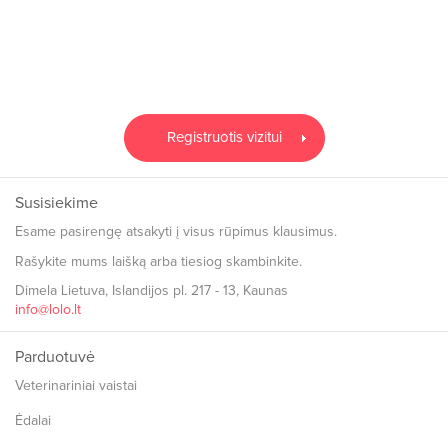
Registruotis vizitui
Susisiekime
Esame pasirengę atsakyti į visus rūpimus klausimus.
Rašykite mums laišką arba tiesiog skambinkite.
Dimela Lietuva, Islandijos pl. 217 - 13, Kaunas
info@lolo.lt
Parduotuvė
Veterinariniai vaistai
Ėdalai