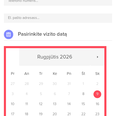
Telefono numeris...
El. pašto adresass...
Pasirinkite vizito datą
Rugpjūtis 2026
Pr
An
Tr
Ke
Pn
Št
Sk
27
28
29
30
31
1
2
3
4
5
6
7
8
9
10
11
12
13
14
15
16
17
18
19
20
21
22
23