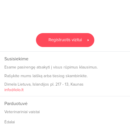
Registruotis vizitui
Susisiekime
Esame pasirengę atsakyti į visus rūpimus klausimus.
Rašykite mums laišką arba tiesiog skambinkite.
Dimela Lietuva, Islandijos pl. 217 - 13, Kaunas
info@lolo.lt
Parduotuvė
Veterinariniai vaistai
Ėdalai