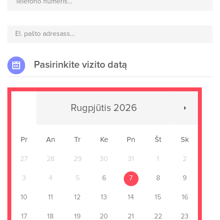
Telefono numeris...
El. pašto adresass...
Pasirinkite vizito datą
Rugpjūtis 2026
Pr
An
Tr
Ke
Pn
Št
Sk
27
28
29
30
31
1
2
3
4
5
6
7
8
9
10
11
12
13
14
15
16
17
18
19
20
21
22
23